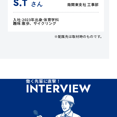
S.T
さん
南関東支社 工事部
入社:2023年
出身:体育学科
趣味:散歩、サイクリング
※配属先は取材時のものです。
働く先輩に直撃！
INTERVIEW