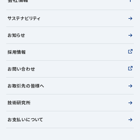
ピックアップ工事
社長メッセージ
サステナビリティ
理念体系
お知らせ
会社の方針
採用情報
会社概要
沿革
お問い合わせ
事業拠点
お取引先の皆様へ
役員一覧
技術研究所
グループ会社
電子公告
お支払いについて