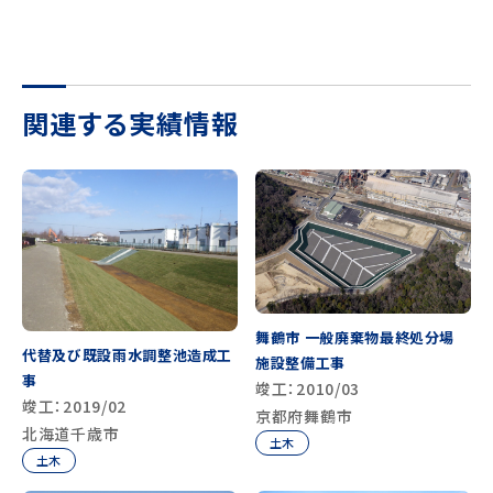
関連する実績情報
舞鶴市 一般廃棄物最終処分場
代替及び既設雨水調整池造成工
施設整備工事
事
竣工：2010/03
竣工：2019/02
京都府舞鶴市
北海道千歳市
土木
土木