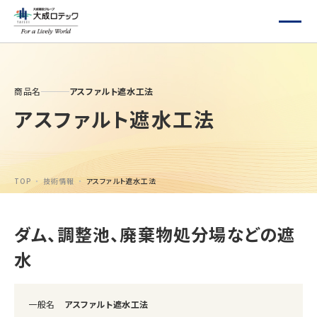
商品名
アスファルト遮水工法
アスファルト遮水工法
TOP
技術情報
アスファルト遮水工法
ダム、調整池、廃棄物処分場などの遮
水
一般名
アスファルト遮水工法