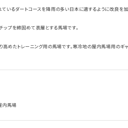
れているダートコースを降雨の多い日本に適するように改良を加
チップを締固めて表層とする馬場です。
より高めたトレーニング用の馬場です。寒冷地の屋内馬場用のギ
屋内馬場