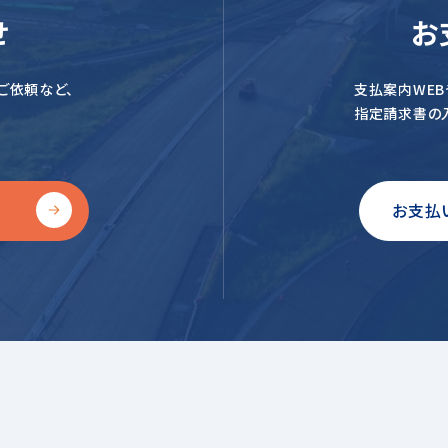
せ
お
ご依頼など、
支払案内WEBや
指定請求書の
お支払