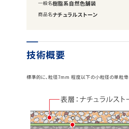
一般名
樹脂系自然色舗装
商品名
ナチュラルストーン
技術概要
標準的に、粒径7mm 程度以下の小粒径の単粒骨材