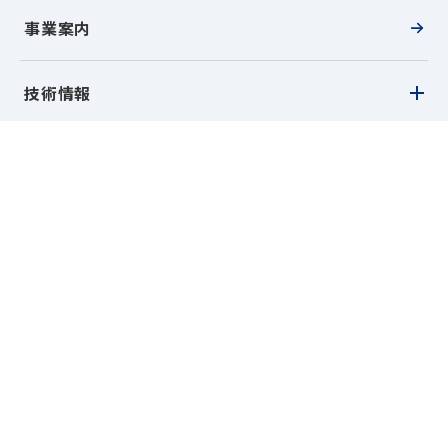
事業案内
技術情報
目的から探す
実績紹介
名前から探す
実績一覧
会社情報
ピックアップ工事
社長メッセージ
サステナビリティ
理念体系
お知らせ
会社の方針
採用情報
会社概要
沿革
お問い合わせ